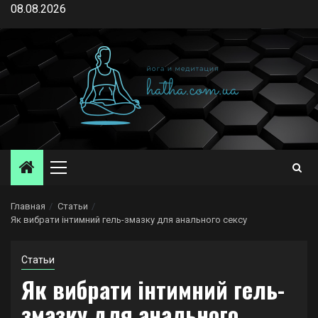
Перейти
08.08.2026
к
содержимому
Основное
меню
Главная
Статьи
Як вибрати інтимний гель-змазку для анального сексу
Статьи
Як вибрати інтимний гель-
змазку для анального