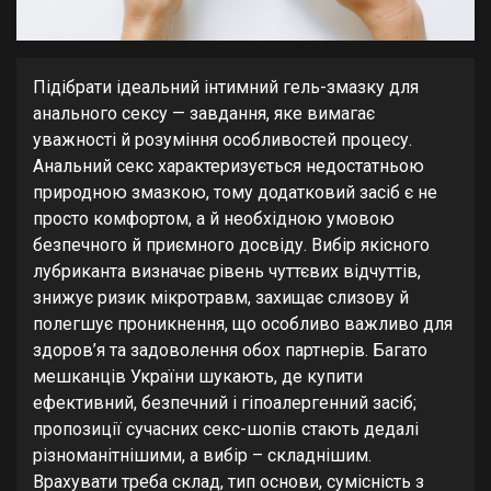
Підібрати ідеальний інтимний гель-змазку для
анального сексу — завдання, яке вимагає
уважності й розуміння особливостей процесу.
Анальний секс характеризується недостатньою
природною змазкою, тому додатковий засіб є не
просто комфортом, а й необхідною умовою
безпечного й приємного досвіду. Вибір якісного
лубриканта визначає рівень чуттєвих відчуттів,
знижує ризик мікротравм, захищає слизову й
полегшує проникнення, що особливо важливо для
здоров’я та задоволення обох партнерів. Багато
мешканців України шукають, де купити
ефективний, безпечний і гіпоалергенний засіб;
пропозиції сучасних секс-шопів стають дедалі
різноманітнішими, а вибір – складнішим.
Врахувати треба склад, тип основи, сумісність з