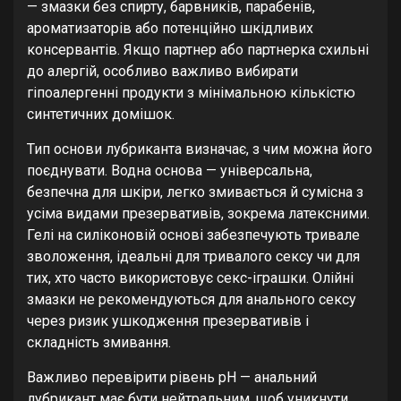
— змазки без спирту, барвників, парабенів,
ароматизаторів або потенційно шкідливих
консервантів. Якщо партнер або партнерка схильні
до алергій, особливо важливо вибирати
гіпоалергенні продукти з мінімальною кількістю
синтетичних домішок.
Тип основи лубриканта визначає, з чим можна його
поєднувати. Водна основа — універсальна,
безпечна для шкіри, легко змивається й сумісна з
усіма видами презервативів, зокрема латексними.
Гелі на силіконовій основі забезпечують тривале
зволоження, ідеальні для тривалого сексу чи для
тих, хто часто використовує секс-іграшки. Олійні
змазки не рекомендуються для анального сексу
через ризик ушкодження презервативів і
складність змивання.
Важливо перевірити рівень pH — анальний
лубрикант має бути нейтральним, щоб уникнути