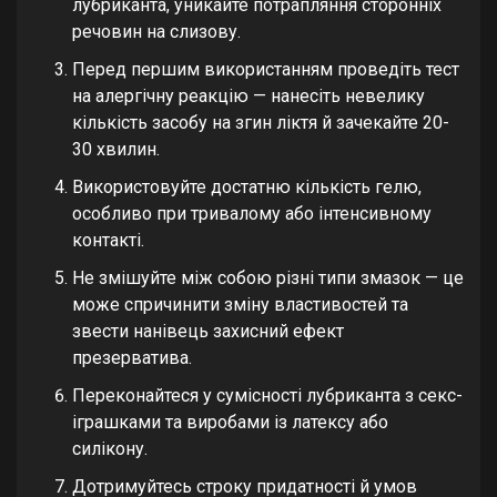
лубриканта, уникайте потрапляння сторонніх
речовин на слизову.
Перед першим використанням проведіть тест
на алергічну реакцію — нанесіть невелику
кількість засобу на згин ліктя й зачекайте 20-
30 хвилин.
Використовуйте достатню кількість гелю,
особливо при тривалому або інтенсивному
контакті.
Не змішуйте між собою різні типи змазок — це
може спричинити зміну властивостей та
звести нанівець захисний ефект
презерватива.
Переконайтеся у сумісності лубриканта з секс-
іграшками та виробами із латексу або
силікону.
Дотримуйтесь строку придатності й умов